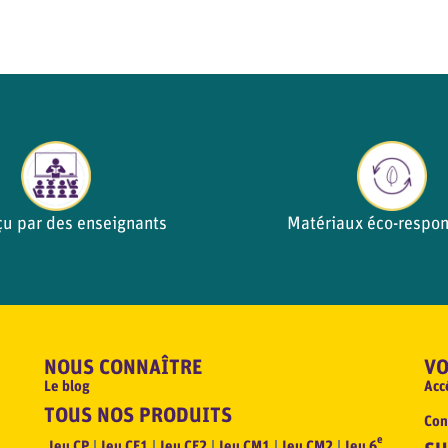
çu par des enseignants
Matériaux éco-respons
NOUS CONNAÎTRE
VO
Le blog
Acc
TOUS NOS PRODUITS
Con
e
Jeu CP
Jeu CE1
Jeu CE2
Jeu CM1
Jeu CM2
Jeu 6