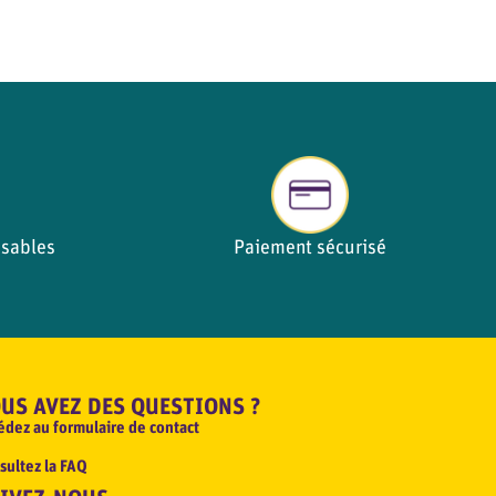
ables​​
Paiement sécurisé
US AVEZ DES QUESTIONS ?
édez au formulaire de contact
sultez la FAQ